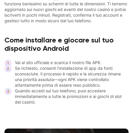
funziona benissimo su schermi di tutte le dimensioni. Ti terremo
aggiornato sui nuovi giochi ed eventi del nostro casinò e potrai
iscriverti in pochi minuti. Registrati, conferma il tuo account e
gestisci tutto in modo sicuro dal tuo telefono.
Come installare e giocare sul tuo
dispositivo Android
Vai al sito ufficiale e scarica il nostro file APK.
Se richiesto, consenti l'installazione di app da fonti
sconosciute. Il processo è rapido e la sicurezza rimane
una priorità assoluta—ogni APK viene controllato
attentamente prima di essere reso pubblico.
Quando accedi sul tuo telefono, puoi accedere
immediatamente a tutte le promozioni e ai giochi di slot
del casinò.