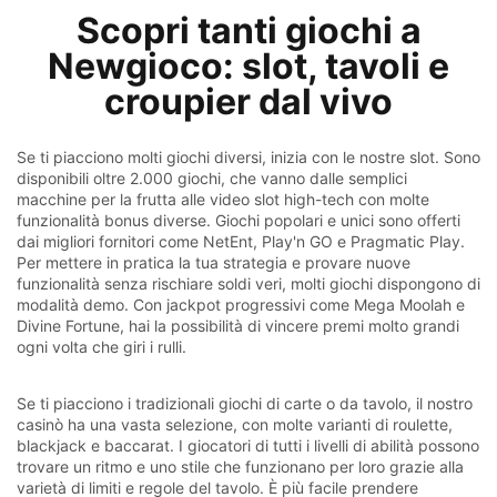
Scopri tanti giochi a
Newgioco: slot, tavoli e
croupier dal vivo
Se ti piacciono molti giochi diversi, inizia con le nostre slot. Sono
disponibili oltre 2.000 giochi, che vanno dalle semplici
macchine per la frutta alle video slot high-tech con molte
funzionalità bonus diverse. Giochi popolari e unici sono offerti
dai migliori fornitori come NetEnt, Play'n GO e Pragmatic Play.
Per mettere in pratica la tua strategia e provare nuove
funzionalità senza rischiare soldi veri, molti giochi dispongono di
modalità demo. Con jackpot progressivi come Mega Moolah e
Divine Fortune, hai la possibilità di vincere premi molto grandi
ogni volta che giri i rulli.
Se ti piacciono i tradizionali giochi di carte o da tavolo, il nostro
casinò ha una vasta selezione, con molte varianti di roulette,
blackjack e baccarat. I giocatori di tutti i livelli di abilità possono
trovare un ritmo e uno stile che funzionano per loro grazie alla
varietà di limiti e regole del tavolo. È più facile prendere