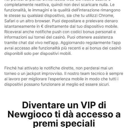
completamente reattiva, quindi non devi scaricare nulla. Le
funzionalità, le immagini e la qualità dell'interazione rimangono
le stesse su qualsiasi dispositivo, sia che tu utilizzi Chrome,
Safari o un altro browser. Puoi depositare e prelevare denaro
istantaneamente in € direttamente dal tuo dispositivo mobile.
Riceverai anche notifiche push con codici bonus personali e
informazioni sui tornei del casinò. Puoi ottenere assistenza
tramite chat dal vivo nell'app. Aggiornando regolarmente l'app
avrai accesso alle funzionalità più recenti e ai bonus dei casinò
disponibili solo per dispositivi mobili.
Finché hai attivato le notifiche dirette, non perderai mai un
torneo o un jackpot improvviso. Il nostro team tecnico è sempre
al lavoro per migliorare l'esperienza mobile in modo che tutti i
dispositivi possano funzionare al meglio ed essere sicuri.
Diventare un VIP di
Newgioco ti dà accesso a
premi speciali