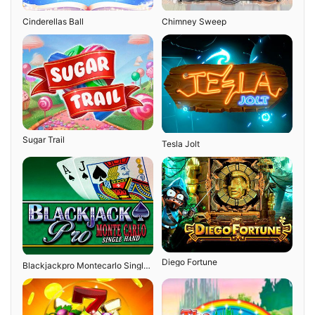
dei giocatori
Cinderellas Ball
Chimney Sweep
Processo e raccomandazioni per pagamenti sicuri
Gioco responsabile a Newgioco: limiti, controllo del
rischio e una politica 18+
Seguire rigorosamente la politica 18+
I migliori suggerimenti e funzionalità per l'utilizzo dei
siti di gioco online
Sugar Trail
Selezione del gioco e gioco sicuro
Tesla Jolt
Metodi di pagamento e prelievi
Diego Fortune
Blackjackpro Montecarlo Singlehand