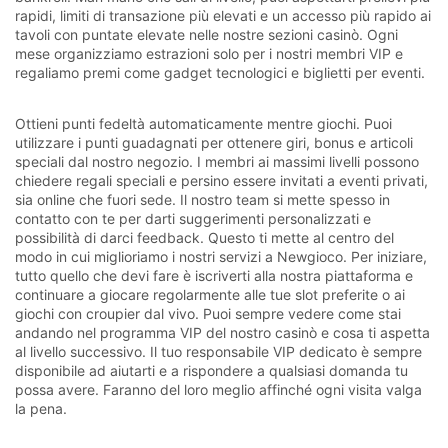
rapidi, limiti di transazione più elevati e un accesso più rapido ai
tavoli con puntate elevate nelle nostre sezioni casinò. Ogni
mese organizziamo estrazioni solo per i nostri membri VIP e
regaliamo premi come gadget tecnologici e biglietti per eventi.
Ottieni punti fedeltà automaticamente mentre giochi. Puoi
utilizzare i punti guadagnati per ottenere giri, bonus e articoli
speciali dal nostro negozio. I membri ai massimi livelli possono
chiedere regali speciali e persino essere invitati a eventi privati,
sia online che fuori sede. Il nostro team si mette spesso in
contatto con te per darti suggerimenti personalizzati e
possibilità di darci feedback. Questo ti mette al centro del
modo in cui miglioriamo i nostri servizi a Newgioco. Per iniziare,
tutto quello che devi fare è iscriverti alla nostra piattaforma e
continuare a giocare regolarmente alle tue slot preferite o ai
giochi con croupier dal vivo. Puoi sempre vedere come stai
andando nel programma VIP del nostro casinò e cosa ti aspetta
al livello successivo. Il tuo responsabile VIP dedicato è sempre
disponibile ad aiutarti e a rispondere a qualsiasi domanda tu
possa avere. Faranno del loro meglio affinché ogni visita valga
la pena.