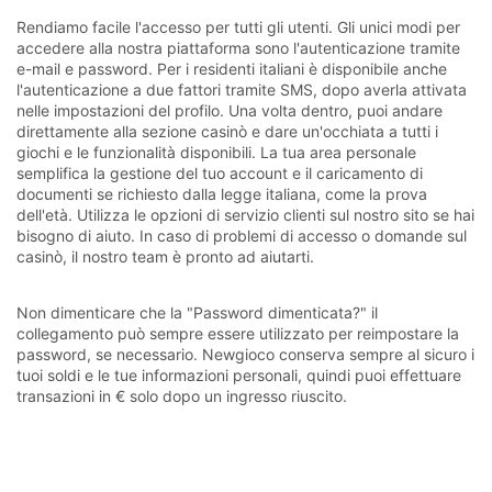
Rendiamo facile l'accesso per tutti gli utenti. Gli unici modi per
accedere alla nostra piattaforma sono l'autenticazione tramite
e-mail e password. Per i residenti italiani è disponibile anche
l'autenticazione a due fattori tramite SMS, dopo averla attivata
nelle impostazioni del profilo. Una volta dentro, puoi andare
direttamente alla sezione casinò e dare un'occhiata a tutti i
giochi e le funzionalità disponibili. La tua area personale
semplifica la gestione del tuo account e il caricamento di
documenti se richiesto dalla legge italiana, come la prova
dell'età. Utilizza le opzioni di servizio clienti sul nostro sito se hai
bisogno di aiuto. In caso di problemi di accesso o domande sul
casinò, il nostro team è pronto ad aiutarti.
Non dimenticare che la "Password dimenticata?" il
collegamento può sempre essere utilizzato per reimpostare la
password, se necessario. Newgioco conserva sempre al sicuro i
tuoi soldi e le tue informazioni personali, quindi puoi effettuare
transazioni in € solo dopo un ingresso riuscito.