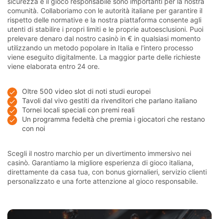
sicurezza e il gioco responsabile sono importanti per la nostra
comunità. Collaboriamo con le autorità italiane per garantire il
rispetto delle normative e la nostra piattaforma consente agli
utenti di stabilire i propri limiti e le proprie autoesclusioni. Puoi
prelevare denaro dal nostro casinò in € in qualsiasi momento
utilizzando un metodo popolare in Italia e l'intero processo
viene eseguito digitalmente. La maggior parte delle richieste
viene elaborata entro 24 ore.
Oltre 500 video slot di noti studi europei
Tavoli dal vivo gestiti da rivenditori che parlano italiano
Tornei locali speciali con premi reali
Un programma fedeltà che premia i giocatori che restano
con noi
Scegli il nostro marchio per un divertimento immersivo nei
casinò. Garantiamo la migliore esperienza di gioco italiana,
direttamente da casa tua, con bonus giornalieri, servizio clienti
personalizzato e una forte attenzione al gioco responsabile.