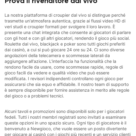
Prova il rivenditore dal vivo
La nostra piattaforma di croupier dal vivo si distingue perché
trasmette un'atmosfera autentica, grazie ai flussi video HD di
veri studi e croupier formati per svolgere il loro lavoro. È
presente una chat integrata che consente ai giocatori di parlare
con gli host e con gli altri giocatori, rendendo il gioco più social.
Roulette dal vivo, blackjack e poker sono tutti giochi preferiti
dai casinò, a cui si può giocare 24 ore su 24. Ci sono diverse
angolazioni della telecamera e scommesse laterali da
aggiungere all'azione. L'interfaccia ha funzionalità che la
rendono facile da usare, come scommesse rapide, regole di
gioco facili da vedere e qualità video che può essere
modificata. I revisori indipendenti controllano ogni gioco per
assicurarsi che sia equo e affidabile. Il nostro team di supporto
è sempre disponibile per fornire assistenza in merito alle regole
del gioco o a problemi tecnici.
Alcuni tavoli e promozioni sono disponibili solo per i giocatori
fedeli. Tutti i nostri membri registrati sono invitati a esaminare
queste opzioni in uno spazio sicuro. Ogni tipo di giocatore è il
benvenuto a Newgioco, che vuole essere un posto divertente
per giocare ai casinò con i giochi più recenti e un servizio clienti