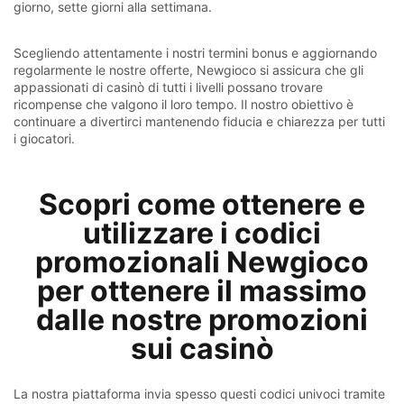
giorno, sette giorni alla settimana.
Scegliendo attentamente i nostri termini bonus e aggiornando
regolarmente le nostre offerte, Newgioco si assicura che gli
appassionati di casinò di tutti i livelli possano trovare
ricompense che valgono il loro tempo. Il nostro obiettivo è
continuare a divertirci mantenendo fiducia e chiarezza per tutti
i giocatori.
Scopri come ottenere e
utilizzare i codici
promozionali Newgioco
per ottenere il massimo
dalle nostre promozioni
sui casinò
La nostra piattaforma invia spesso questi codici univoci tramite