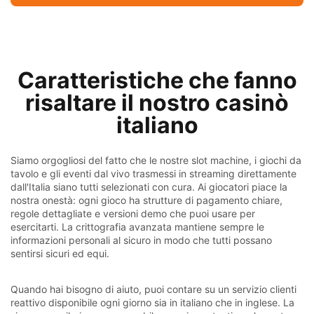
Caratteristiche che fanno
risaltare il nostro casinò
italiano
Siamo orgogliosi del fatto che le nostre slot machine, i giochi da
tavolo e gli eventi dal vivo trasmessi in streaming direttamente
dall'Italia siano tutti selezionati con cura. Ai giocatori piace la
nostra onestà: ogni gioco ha strutture di pagamento chiare,
regole dettagliate e versioni demo che puoi usare per
esercitarti. La crittografia avanzata mantiene sempre le
informazioni personali al sicuro in modo che tutti possano
sentirsi sicuri ed equi.
Quando hai bisogno di aiuto, puoi contare su un servizio clienti
reattivo disponibile ogni giorno sia in italiano che in inglese. La