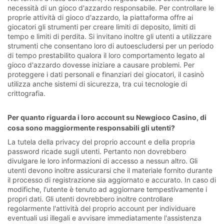
necessità di un gioco d'azzardo responsabile. Per controllare le
proprie attività di gioco d'azzardo, la piattaforma offre ai
giocatori gli strumenti per creare limiti di deposito, limiti di
tempo e limiti di perdita. Si invitano inoltre gli utenti a utilizzare
strumenti che consentano loro di autoescludersi per un periodo
di tempo prestabilito qualora il loro comportamento legato al
gioco d'azzardo dovesse iniziare a causare problemi. Per
proteggere i dati personali e finanziari dei giocatori, il casinò
utilizza anche sistemi di sicurezza, tra cui tecnologie di
crittografia.
Per quanto riguarda i loro account su Newgioco Casino, di
cosa sono maggiormente responsabili gli utenti?
La tutela della privacy del proprio account e della propria
password ricade sugli utenti. Pertanto non dovrebbero
divulgare le loro informazioni di accesso a nessun altro. Gli
utenti devono inoltre assicurarsi che il materiale fornito durante
il processo di registrazione sia aggiornato e accurato. In caso di
modifiche, l'utente è tenuto ad aggiornare tempestivamente i
propri dati. Gli utenti dovrebbero inoltre controllare
regolarmente l'attività del proprio account per individuare
eventuali usi illegali e avvisare immediatamente l'assistenza