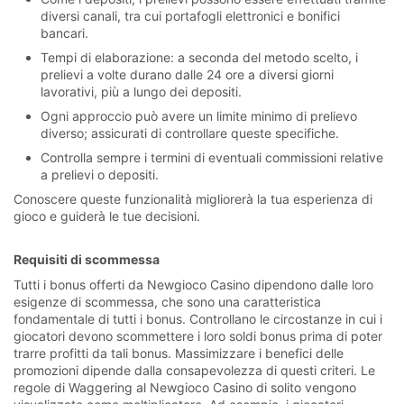
diversi canali, tra cui portafogli elettronici e bonifici
bancari.
Tempi di elaborazione: a seconda del metodo scelto, i
prelievi a volte durano dalle 24 ore a diversi giorni
lavorativi, più a lungo dei depositi.
Ogni approccio può avere un limite minimo di prelievo
diverso; assicurati di controllare queste specifiche.
Controlla sempre i termini di eventuali commissioni relative
a prelievi o depositi.
Conoscere queste funzionalità migliorerà la tua esperienza di
gioco e guiderà le tue decisioni.
Requisiti di scommessa
Tutti i bonus offerti da Newgioco Casino dipendono dalle loro
esigenze di scommessa, che sono una caratteristica
fondamentale di tutti i bonus. Controllano le circostanze in cui i
giocatori devono scommettere i loro soldi bonus prima di poter
trarre profitti da tali bonus. Massimizzare i benefici delle
promozioni dipende dalla consapevolezza di questi criteri. Le
regole di Waggering al Newgioco Casino di solito vengono