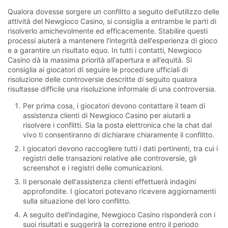
Qualora dovesse sorgere un conflitto a seguito dell'utilizzo delle
attività del Newgioco Casino, si consiglia a entrambe le parti di
risolverlo amichevolmente ed efficacemente. Stabilire questi
processi aiuterà a mantenere l'integrità dell'esperienza di gioco
e a garantire un risultato equo. In tutti i contatti, Newgioco
Casino dà la massima priorità all'apertura e all'equità. Si
consiglia ai giocatori di seguire le procedure ufficiali di
risoluzione delle controversie descritte di seguito qualora
risultasse difficile una risoluzione informale di una controversia.
Per prima cosa, i giocatori devono contattare il team di
assistenza clienti di Newgioco Casino per aiutarli a
risolvere i conflitti. Sia la posta elettronica che la chat dal
vivo ti consentiranno di dichiarare chiaramente il conflitto.
I giocatori devono raccogliere tutti i dati pertinenti, tra cui i
registri delle transazioni relative alle controversie, gli
screenshot e i registri delle comunicazioni.
Il personale dell'assistenza clienti effettuerà indagini
approfondite. I giocatori potevano ricevere aggiornamenti
sulla situazione del loro conflitto.
A seguito dell'indagine, Newgioco Casino risponderà con i
suoi risultati e suggerirà la correzione entro il periodo