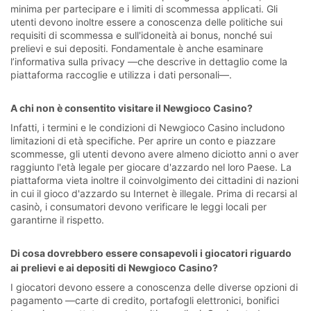
minima per partecipare e i limiti di scommessa applicati. Gli
utenti devono inoltre essere a conoscenza delle politiche sui
requisiti di scommessa e sull'idoneità ai bonus, nonché sui
prelievi e sui depositi. Fondamentale è anche esaminare
l’informativa sulla privacy —che descrive in dettaglio come la
piattaforma raccoglie e utilizza i dati personali—.
A chi non è consentito visitare il Newgioco Casino?
Infatti, i termini e le condizioni di Newgioco Casino includono
limitazioni di età specifiche. Per aprire un conto e piazzare
scommesse, gli utenti devono avere almeno diciotto anni o aver
raggiunto l'età legale per giocare d'azzardo nel loro Paese. La
piattaforma vieta inoltre il coinvolgimento dei cittadini di nazioni
in cui il gioco d'azzardo su Internet è illegale. Prima di recarsi al
casinò, i consumatori devono verificare le leggi locali per
garantirne il rispetto.
Di cosa dovrebbero essere consapevoli i giocatori riguardo
ai prelievi e ai depositi di Newgioco Casino?
I giocatori devono essere a conoscenza delle diverse opzioni di
pagamento —carte di credito, portafogli elettronici, bonifici