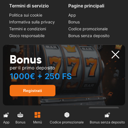
Termini di servizio
Pagine principali
Politica sui cookie
App
Informativa sulla privacy
Bonus
Termini e condizioni
Codice promozionale
Gioco responsabile
Bonus senza deposito
Gioca sul sicuro
Bonus
Se noti sintomi di dipendenza dal gioco d'azzardo, chiedi
per il primo deposito
aiuto a un professionista. Questo sito web è destinato agli
utenti di età pari o superiore a 18 anni.
1000€ + 250 FS
Registrati
All Rights Reserved.
App
Bonus
Codice promozionale
Bonus senza deposito
Menù