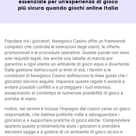
essenziale per un'esperienza di gioco
più sicura quando giochi online Italia
Popolare tra i giocatori, Newgioco Casino offre un framework
completo che controlla le interazioni degli utenti, le offerte
promozionali e le procedure operative. Queste parole non sono
solo requisiti legali, ma anche una tabella di marcia per
garantire a ogni utente un ambiente di gioco equo e divertente.
Dalla gestione dell'account ai limiti di età, i termini e le
condizioni di Newgioco Casino definiscono le linee guida che i
giocatori devono seguire. Imparare queste regole ti aiuterà a
evitare possibili conflitti e a proteggere i tuoi interessi,
assaporando al contempo le numerose possibilità di gioco a
portata di mano.
Inoltre, nei termini è inclusa l'impegno del casinò verso un gioco
responsabile, che delinea politiche volte a salvaguardare i
giocatori e a supportare pratiche di gioco etiche. Comprendere
appieno queste problematiche aiuta i giocatori a prendere
decisioni sagge e a godere di un ambiente di gioco sicuro e