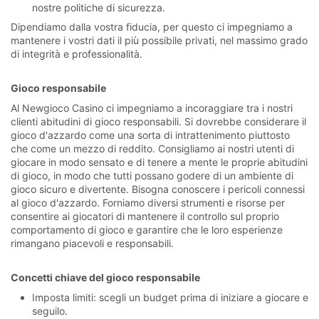
nostre politiche di sicurezza.
Dipendiamo dalla vostra fiducia, per questo ci impegniamo a
mantenere i vostri dati il più possibile privati, nel massimo grado
di integrità e professionalità.
Gioco responsabile
Al Newgioco Casino ci impegniamo a incoraggiare tra i nostri
clienti abitudini di gioco responsabili. Si dovrebbe considerare il
gioco d'azzardo come una sorta di intrattenimento piuttosto
che come un mezzo di reddito. Consigliamo ai nostri utenti di
giocare in modo sensato e di tenere a mente le proprie abitudini
di gioco, in modo che tutti possano godere di un ambiente di
gioco sicuro e divertente. Bisogna conoscere i pericoli connessi
al gioco d'azzardo. Forniamo diversi strumenti e risorse per
consentire ai giocatori di mantenere il controllo sul proprio
comportamento di gioco e garantire che le loro esperienze
rimangano piacevoli e responsabili.
Concetti chiave del gioco responsabile
Imposta limiti: scegli un budget prima di iniziare a giocare e
seguilo.